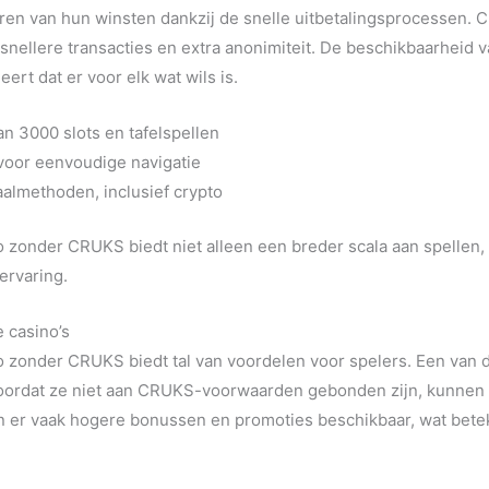
ren van hun winsten dankzij de snelle uitbetalingsprocessen. C
 snellere transacties en extra anonimiteit. De beschikbaarheid
eert dat er voor elk wat wils is.
n 3000 slots en tafelspellen
 voor eenvoudige navigatie
almethoden, inclusief crypto
 zonder CRUKS biedt niet alleen een breder scala aan spellen,
ervaring.
 casino’s
 zonder CRUKS biedt tal van voordelen voor spelers. Een van d
. Doordat ze niet aan CRUKS-voorwaarden gebonden zijn, kunnen 
n er vaak hogere bonussen en promoties beschikbaar, wat betek