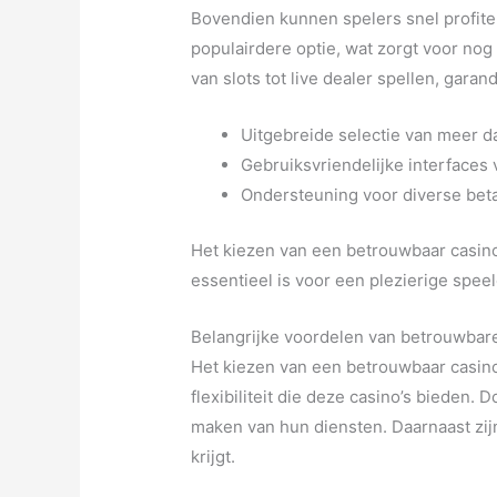
Bovendien kunnen spelers snel profite
populairdere optie, wat zorgt voor nog
van slots tot live dealer spellen, garand
Uitgebreide selectie van meer da
Gebruiksvriendelijke interfaces
Ondersteuning voor diverse beta
Het kiezen van een betrouwbaar casino
essentieel is voor een plezierige speel
Belangrijke voordelen van betrouwbare
Het kiezen van een betrouwbaar casino
flexibiliteit die deze casino’s bieden
maken van hun diensten. Daarnaast zij
krijgt.