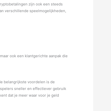
ryptobetalingen zijn ook een steeds
 van verschillende speelmogelijkheden,
 maar ook een klantgerichte aanpak die
e belangrijkste voordelen is de
spelers sneller en effectiever gebruik
ent dat je meer waar voor je geld