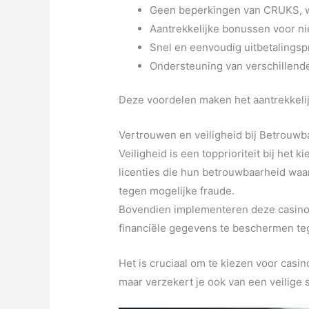
Geen beperkingen van CRUKS, w
Aantrekkelijke bonussen voor n
Snel en eenvoudig uitbetalings
Ondersteuning van verschillend
Deze voordelen maken het aantrekkelij
Vertrouwen en veiligheid bij Betrouwb
Veiligheid is een topprioriteit bij he
licenties die hun betrouwbaarheid waa
tegen mogelijke fraude.
Bovendien implementeren deze casino’s
financiële gegevens te beschermen te
Het is cruciaal om te kiezen voor casin
maar verzekert je ook van een veilige 