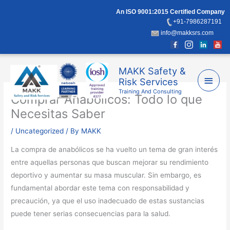
Skip
An ISO 9001:2015 Certified Company
to
+91-7986287191
content
info@makksrs.com
Main
MAKK Safety &
Risk Services
Men
Training And Consulting
Comprar Anabólicos: Todo lo que
Necesitas Saber
/
Uncategorized
/ By
MAKK
La compra de anabólicos se ha vuelto un tema de gran interés
entre aquellas personas que buscan mejorar su rendimiento
deportivo y aumentar su masa muscular. Sin embargo, es
fundamental abordar este tema con responsabilidad y
precaución, ya que el uso inadecuado de estas sustancias
puede tener serias consecuencias para la salud.