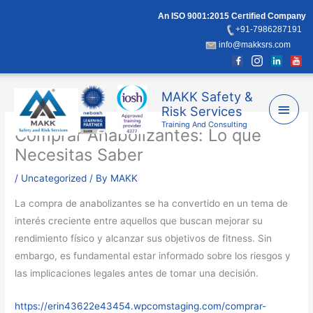
Skip
An ISO 9001:2015 Certified Company
to
+91-7986287191
content
info@makksrs.com
Main
MAKK Safety &
Risk Services
Men
Training And Consulting
Comprar Anabolizantes: Lo que
Necesitas Saber
/
Uncategorized
/ By
MAKK
La compra de anabolizantes se ha convertido en un tema de
interés creciente entre aquellos que buscan mejorar su
rendimiento físico y alcanzar sus objetivos de fitness. Sin
embargo, es fundamental estar informado sobre los riesgos y
las implicaciones legales antes de tomar una decisión.
https://erin43622e43454.wpcomstaging.com/comprar-