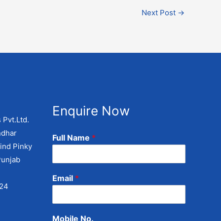
Next Post
→
Enquire Now
 Pvt.Ltd.
ndhar
Full Name
*
ind Pinky
Punjab
Email
*
424
Mobile No.