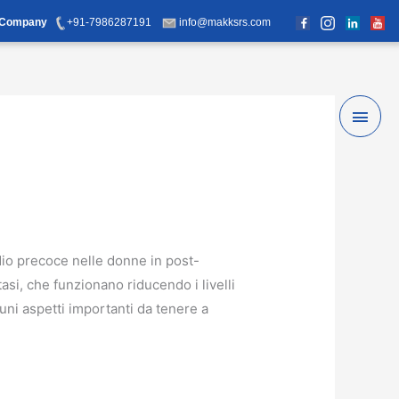
d Company
+91-7986287191
info@makksrs.com
Main
Men
dio precoce nelle donne in post-
si, che funzionano riducendo i livelli
uni aspetti importanti da tenere a