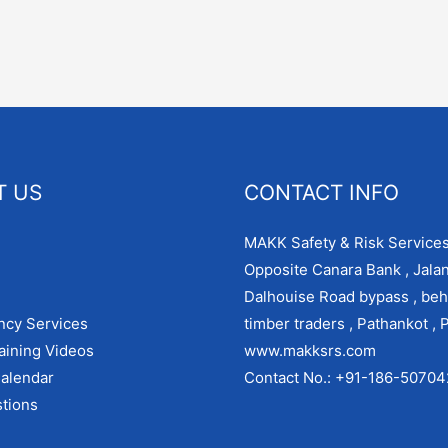
T US
CONTACT INFO
MAKK Safety & Risk Services
Opposite Canara Bank , Jala
Dalhouise Road bypass , beh
ncy Services
timber traders , Pathankot , 
aining Videos
www.makksrs.com
alendar
Contact No.: +91-186-5070
tions