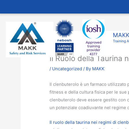
Skip
to
content
MAKK 
Training 
Il Ruolo della Taurina 
/
Uncategorized
/ By
MAKK
Il clenbuterolo è un farmaco utilizzat
fitness e della cultura fisica per le su
clenbuterolo deve essere gestito con ca
un potenziale coadiuvante nel regime di 
Il ruolo della taurina nei regimi di clen