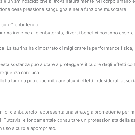
urina è un aminoacido che si trova naturalmente nel corpo umano
olazione della pressione sanguigna e nella funzione muscolare.
e con Clenbuterolo
aurina insieme al clenbuterolo, diversi benefici possono essere 
ce:
La taurina ha dimostrato di migliorare la performance fisica
sta sostanza può aiutare a proteggere il cuore dagli effetti coll
 frequenza cardiaca.
i:
La taurina potrebbe mitigare alcuni effetti indesiderati associa
gimi di clenbuterolo rappresenta una strategia promettente per m
i. Tuttavia, è fondamentale consultare un professionista della s
n uso sicuro e appropriato.