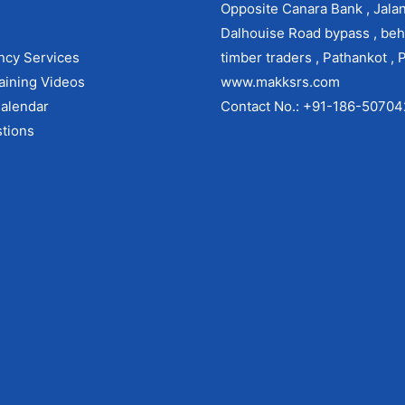
Opposite Canara Bank , Jala
Dalhouise Road bypass , beh
ncy Services
timber traders , Pathankot , 
aining Videos
www.makksrs.com
alendar
Contact No.: +91-186-5070
tions