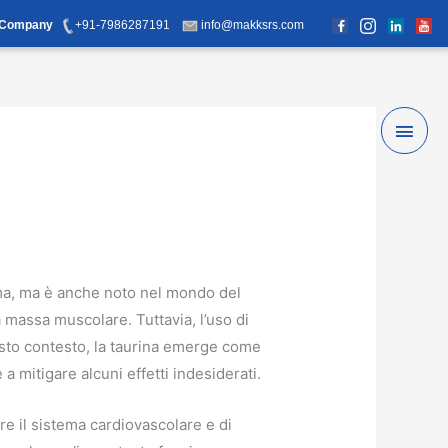
d Company
+91-7986287191
info@makksrs.com
Main
Men
sma, ma è anche noto nel mondo del
a massa muscolare. Tuttavia, l’uso di
uesto contesto, la taurina emerge come
a mitigare alcuni effetti indesiderati.
re il sistema cardiovascolare e di