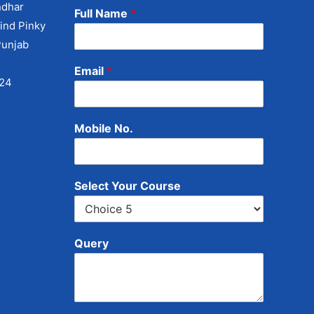
ndhar
Full Name
*
ind Pinky
Punjab
Email
*
424
Mobile No.
Select Your Course
Query