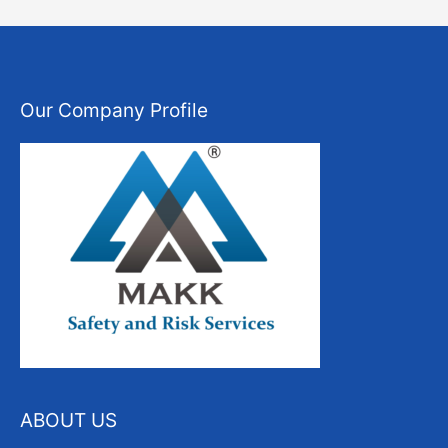
Our Company Profile
ABOUT US