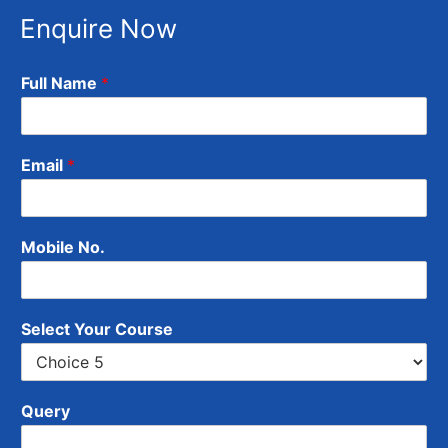
Enquire Now
Full Name
*
Email
*
Mobile No.
Select Your Course
Query