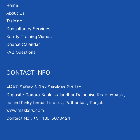
Home
About Us
Training
Consultancy Services
Safety Training Videos
Course Calendar
FAQ Questions
CONTACT INFO
MAKK Safety & Risk Services Pvt.Ltd.
Opposite Canara Bank , Jalandhar Dalhouise Road bypass ,
behind Pinky timber traders , Pathankot , Punjab
www.makksrs.com
Contact No.: +91-186-5070424