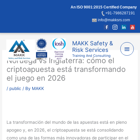
Skip
An ISO 9001:2015 Certified Company
to
+91-7986287191
content
info@makksrs.com
Main
MAKK Safety &
Risk Services
Men
Training And Consulting
Noruega vs Inglaterra: cómo el
criptoapuesta está transformando
el juego en 2026
/
public
/ By
MAKK
La transformación del mundo de las apuestas está en pleno
apogeo y, en 2026, el criptoapuesta se está consolidando
como una de las formas más innovadoras de participar en el