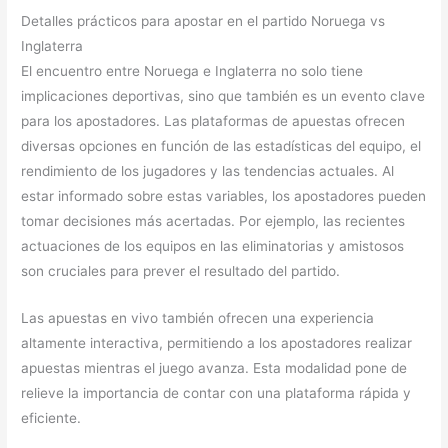
Detalles prácticos para apostar en el partido Noruega vs
Inglaterra
El encuentro entre Noruega e Inglaterra no solo tiene
implicaciones deportivas, sino que también es un evento clave
para los apostadores. Las plataformas de apuestas ofrecen
diversas opciones en función de las estadísticas del equipo, el
rendimiento de los jugadores y las tendencias actuales. Al
estar informado sobre estas variables, los apostadores pueden
tomar decisiones más acertadas. Por ejemplo, las recientes
actuaciones de los equipos en las eliminatorias y amistosos
son cruciales para prever el resultado del partido.
Las apuestas en vivo también ofrecen una experiencia
altamente interactiva, permitiendo a los apostadores realizar
apuestas mientras el juego avanza. Esta modalidad pone de
relieve la importancia de contar con una plataforma rápida y
eficiente.