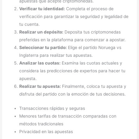
apuestas que acepte criptomonedas.
Verificar tu identidad:
Completa el proceso de
verificación para garantizar la seguridad y legalidad de
tu cuenta.
Realizar un depósito:
Deposita tus criptomonedas
preferidas en la plataforma para comenzar a apostar.
Seleccionar tu partido:
Elige el partido Noruega vs
Inglaterra para realizar tus apuestas.
Analizar las cuotas:
Examina las cuotas actuales y
considera las predicciones de expertos para hacer tu
apuesta.
Realizar tu apuesta:
Finalmente, coloca tu apuesta y
disfruta del partido con la emoción de tus decisiones.
Transacciones rápidas y seguras
Menores tarifas de transacción comparadas con
métodos tradicionales
Privacidad en las apuestas