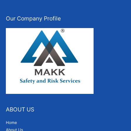
Our Company Profile
ABOUT US
Home
About Us