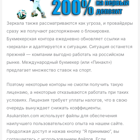
Зеркала также рассматриваются как угроза, и провайдеры
сразу же получают распоряжение о блокировке.
Букмекерская контора ежедневно обновляет ссылки на
«зеркала» и адаптируется к ситуации. Ситуация останется
прежней — компании выгодно работать на российском
рынке. Международный букмекер (или «Пинакл»)
предлагает множество ставок на спорт.
Поэтому некоторые конторы не смогли получить такую
лицензию, а некоторые отказываются работать при таких
условиях. Лицензия требует уплаты налогов, что в свою
очередь вынуждает снижать коэффициенты.
Asukarsten.com использует файлы для обеспечения
наилучшего пользовательского опыта на нашем сайте.
Продолжая доступ и нажав кнопку “Я принимаю”, вы
соглашаетесь с использованием файлов. Если