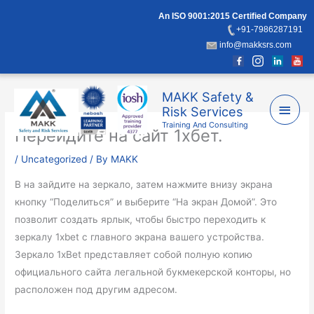
Skip
An ISO 9001:2015 Certified Company
to
+91-7986287191
content
info@makksrs.com
Main
MAKK Safety &
Risk Services
Men
Training And Consulting
Перейдите на сайт 1хбет.
/
Uncategorized
/ By
MAKK
В на зайдите на зеркало, затем нажмите внизу экрана
кнопку “Поделиться” и выберите “На экран Домой”. Это
позволит создать ярлык, чтобы быстро переходить к
зеркалу 1xbet с главного экрана вашего устройства.
Зеркало 1xBet представляет собой полную копию
официального сайта легальной букмекерской конторы, но
расположен под другим адресом.