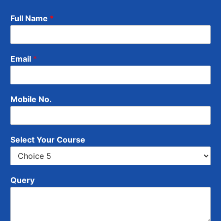
Full Name
*
Email
*
Mobile No.
Select Your Course
Query