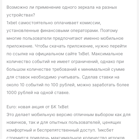
Возможно ли применение одного зеркала на разных
устройствах?
1xbet самостоятельно оплачивает комиссии,
установленные финансовыми операторами. Поэтому
многие пользователи предпочитают именно мобильное
приложение. Чтобы скачать приложение, нужно перейти
по ссылке на официальном сайте 1xBet. Максимальное
количество событий не имеет ограничений, однако при
большом количестве требований к минимальной сумме
для ставок необходимо учитывать. Сделав ставки на
около 10 событий по 100 рублей, можно заработать более
1000 рублей на одной ставке.
Euro: новая акция от БК 1xBet
Это делает мобильную версию отличным выбором как для
новичков, так и для опытных пользователей, ценящих
комфортный и беспрепятственный доступ. 1иксбет
стремится привлечь максимальное количество игроков,