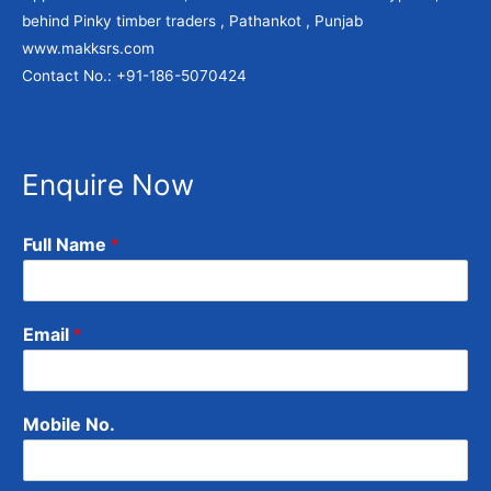
behind Pinky timber traders , Pathankot , Punjab
www.makksrs.com
Contact No.: +91-186-5070424
Enquire Now
Full Name
*
Email
*
Mobile No.