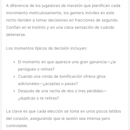
A diferencia de los jugadores de maratón que planifican cada
movimiento meticulosamente, los gamers móviles en este
nicho tienden a tomar decisiones en fracciones de segundo.
Confían en el instinto y en una clara sensación de cuándo
detenerse.
Los momentos típicos de decisión incluyen:
El momento en que aparece una gran ganancia—¿la
persigues o retiras?
Cuando una ronda de bonificación ofrece giros
adicionales—¿aceptas o pasas?
Después de una racha de dos o tres pérdidas—
¿duplicas o te retiras?
La clave es que cada elección se toma en unos pocos latidos
del corazón, asegurando que la sesión sea intensa pero
controlable.