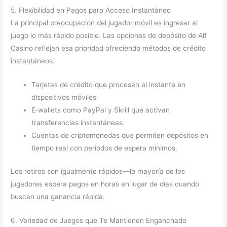
5. Flexibilidad en Pagos para Acceso Instantáneo
La principal preocupación del jugador móvil es ingresar al
juego lo más rápido posible. Las opciones de depósito de Alf
Casino reflejan esa prioridad ofreciendo métodos de crédito
instantáneos.
Tarjetas de crédito que procesan al instante en
dispositivos móviles.
E‑wallets como PayPal y Skrill que activan
transferencias instantáneas.
Cuentas de criptomonedas que permiten depósitos en
tiempo real con períodos de espera mínimos.
Los retiros son igualmente rápidos—la mayoría de los
jugadores espera pagos en horas en lugar de días cuando
buscan una ganancia rápida.
6. Variedad de Juegos que Te Mantienen Enganchado