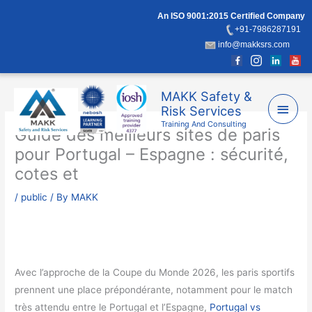
Skip
An ISO 9001:2015 Certified Company
to
+91-7986287191
content
info@makksrs.com
Main
MAKK Safety &
Risk Services
Men
Training And Consulting
Guide des meilleurs sites de paris
pour Portugal – Espagne : sécurité,
cotes et
/
public
/ By
MAKK
Avec l’approche de la Coupe du Monde 2026, les paris sportifs
prennent une place prépondérante, notamment pour le match
très attendu entre le Portugal et l’Espagne,
Portugal vs