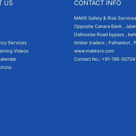
T US
CONTACT INFO
MAKK Safety & Risk Services
Opposite Canara Bank , Jala
Dalhouise Road bypass , beh
ncy Services
timber traders , Pathankot , 
aining Videos
www.makksrs.com
alendar
Contact No.: +91-186-5070
tions