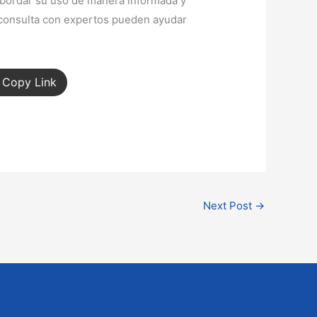
abordar su uso de manera informada y
a consulta con expertos pueden ayudar
Copy Link
Next Post
→