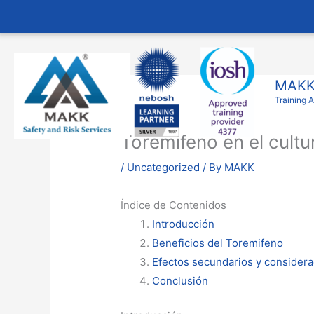
Skip
to
content
MAKK 
Training 
Toremifeno en el cultu
/
Uncategorized
/ By
MAKK
Índice de Contenidos
Introducción
Beneficios del Toremifeno
Efectos secundarios y consider
Conclusión