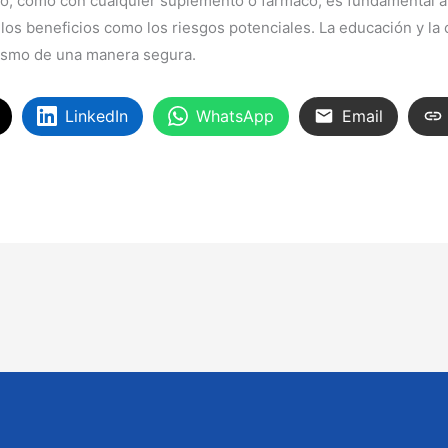
go, como con cualquier suplemento o fármaco, es fundamental 
 los beneficios como los riesgos potenciales. La educación y l
rismo de una manera segura.
LinkedIn
WhatsApp
Email