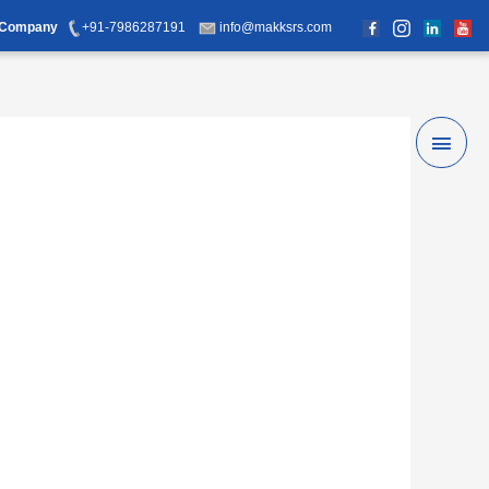
d Company
+91-7986287191
info@makksrs.com
Main
Men