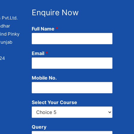
Enquire Now
 Pvt.Ltd.
ndhar
Full Name
*
ind Pinky
Punjab
Email
*
424
Mobile No.
Select Your Course
Query